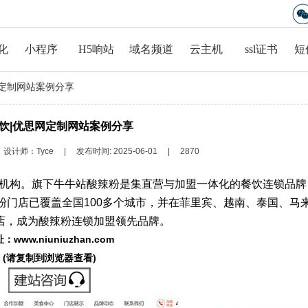
企业建站 轻松创建属于自己的网站
化
小程序
H5响站
域名频道
云主机
ssl证书
短
网定制网站案例分享
饮|优思网定制网站案例分享
设计师：
Tyce
|
发布时间:
2025-06-01
|
2870
机构。旗下牛牛站酸辣粉是集直营与加盟一体化的餐饮连锁品牌，
粉门店已覆盖全国100多个城市，并在菲里宾、越南、泰国、马
店，成为酸辣粉连锁加盟领先品牌。
址：
www.niuniuzhan.com
(请复制到浏览器查看)