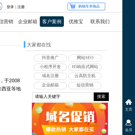
购物车
0
物品
登录
|
注册
智能建站系统
信营销
企业邮箱
客户案例
优推宝
联系我们
网站建设的
大家都在找
抖音推广
网站SEO
小程序开发
H5响应式网站
域名注册
云高防主机
于2008
企业邮箱
短信营销
来西亚等地
搜索
主页
会员